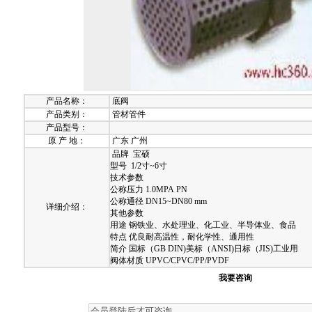
产品名称：
底阀
产品类别：
管材管件
产品型号：
原 产 地：
广东 广州
品牌 宝硕
型号 1/2寸~6寸
技术参数
公称压力 1.0MPA PN
公称通径 DN15~DN80 mm
详细介绍：
其他参数
用途 钢铁业、水处理业、化工业、半导体业、食品
特点 优良耐高温性，耐化学性、通用性
简介 国标（GB DIN)美标（ANSI)日标（JIS)工业用
阀体材质 UPVC/CPVC/PP/PVDF
我要咨询